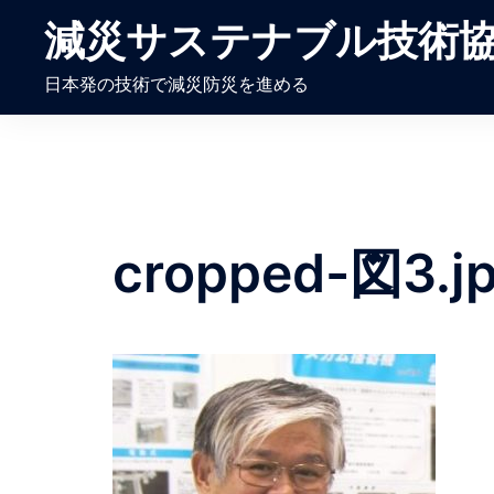
コ
減災サステナブル技術
ン
テ
日本発の技術で減災防災を進める
ン
ツ
へ
ス
キ
ッ
cropped-図3.j
プ