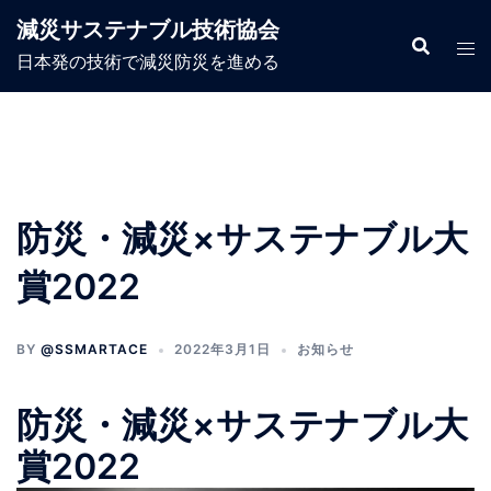
コ
減災サステナブル技術協会
ン
日本発の技術で減災防災を進める
テ
ン
ツ
へ
ス
キ
防災・減災×サステナブル大
ッ
プ
賞2022
BY
@SSMARTACE
2022年3月1日
お知らせ
防災・減災×サステナブル大
賞2022