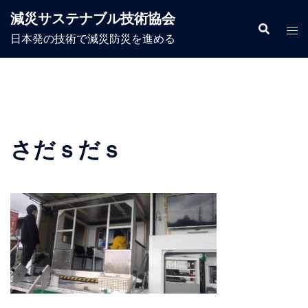
コ
減災サステナブル技術協会
ン
日本発の技術で減災防災を進める
テ
ン
ツ
へ
ス
キ
さだｓだｓ
ッ
プ