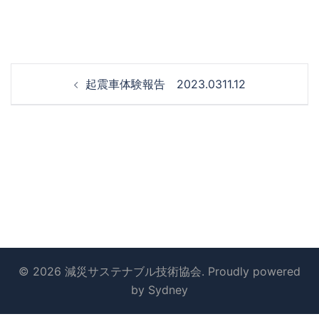
投
起震車体験報告 2023.0311.12
稿
ナ
ビ
ゲ
ー
シ
ョ
ン
© 2026 減災サステナブル技術協会. Proudly powered
by
Sydney