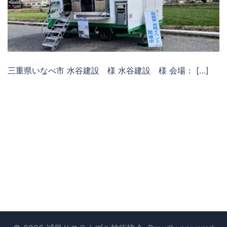
三重県いなべ市 水谷建設 様 水谷建設 様 会場： […]