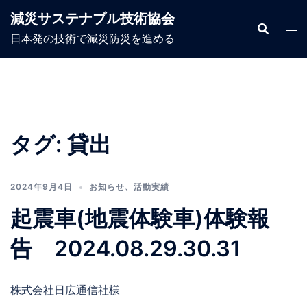
コ
減災サステナブル技術協会
ン
日本発の技術で減災防災を進める
テ
ン
ツ
へ
ス
キ
タグ:
貸出
ッ
プ
2024年9月4日
お知らせ
、
活動実績
起震車(地震体験車)体験報
告 2024.08.29.30.31
株式会社日広通信社様