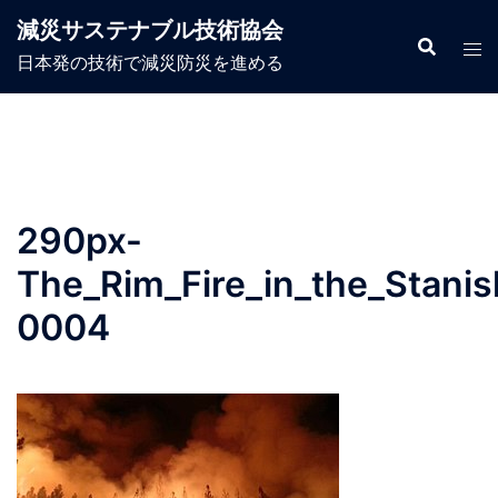
コ
減災サステナブル技術協会
ン
日本発の技術で減災防災を進める
テ
ン
ツ
へ
ス
キ
290px-
ッ
プ
The_Rim_Fire_in_the_Stanis
0004