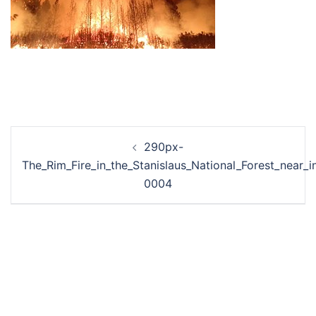
投
290px-
稿
The_Rim_Fire_in_the_Stanislaus_National_Forest_near_i
ナ
0004
ビ
ゲ
ー
シ
ョ
ン