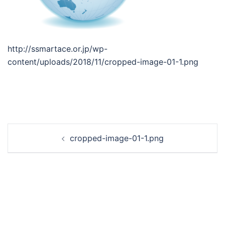
http://ssmartace.or.jp/wp-
content/uploads/2018/11/cropped-image-01-1.png
投
cropped-image-01-1.png
稿
ナ
ビ
ゲ
ー
シ