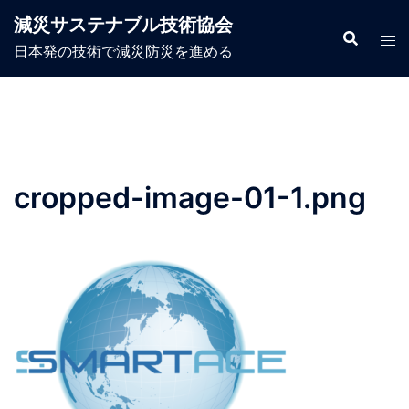
コ
減災サステナブル技術協会
ン
日本発の技術で減災防災を進める
テ
ン
ツ
へ
ス
キ
cropped-image-01-1.png
ッ
プ