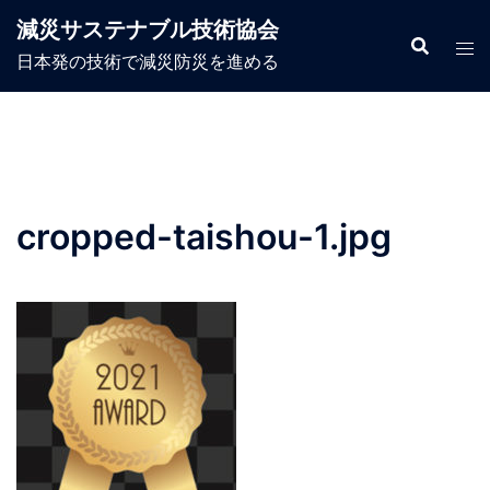
コ
減災サステナブル技術協会
ン
日本発の技術で減災防災を進める
テ
ン
ツ
へ
ス
キ
cropped-taishou-1.jpg
ッ
プ