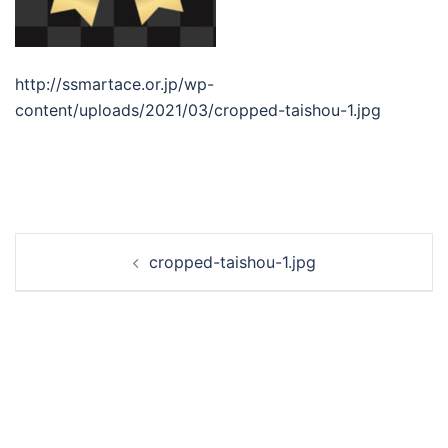
http://ssmartace.or.jp/wp-
content/uploads/2021/03/cropped-taishou-1.jpg
投
cropped-taishou-1.jpg
稿
ナ
ビ
ゲ
ー
シ
ョ