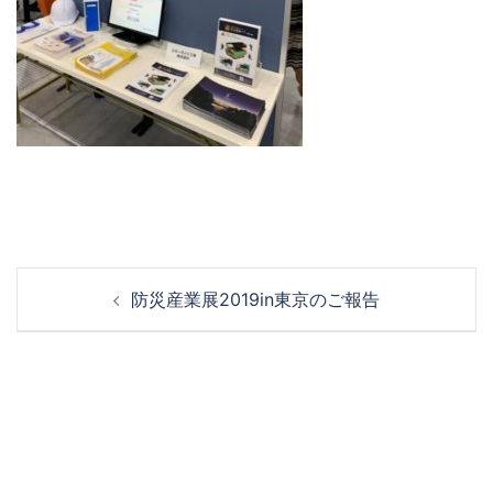
投
防災産業展2019in東京のご報告
稿
ナ
ビ
ゲ
ー
シ