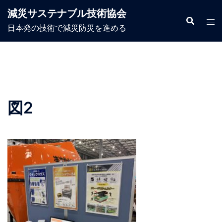
コ
減災サステナブル技術協会
ン
日本発の技術で減災防災を進める
テ
ン
ツ
へ
ス
キ
図2
ッ
プ