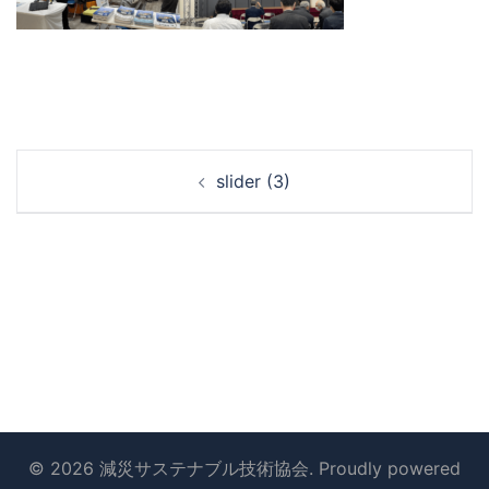
投
slider (3)
稿
ナ
ビ
ゲ
ー
シ
ョ
ン
© 2026 減災サステナブル技術協会. Proudly powered