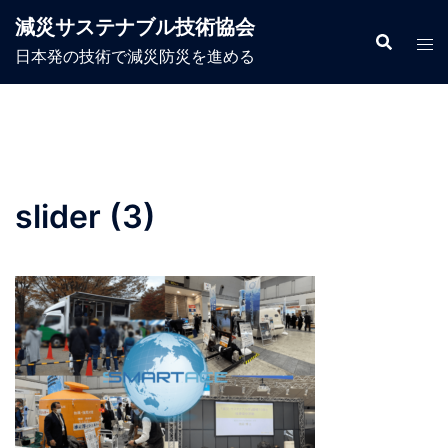
コ
減災サステナブル技術協会
ン
日本発の技術で減災防災を進める
テ
ン
ツ
へ
ス
キ
slider (3)
ッ
プ